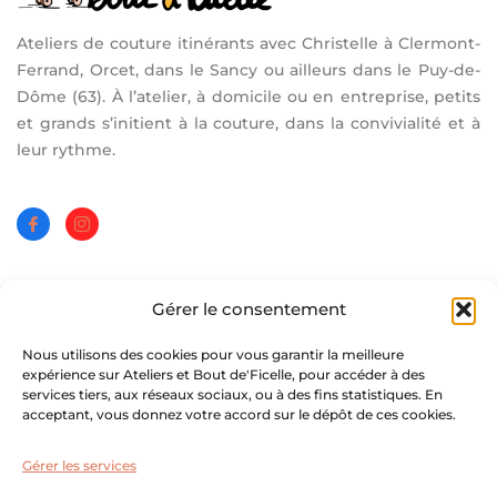
Ateliers de couture itinérants avec Christelle à Clermont-
Ferrand, Orcet, dans le Sancy ou ailleurs dans le Puy-de-
Dôme (63). À l’atelier, à domicile ou en entreprise, petits
et grands s’initient à la couture, dans la convivialité et à
leur rythme.
Les Ateliers :
Gérer le consentement
Pour Enfants.
Nous utilisons des cookies pour vous garantir la meilleure
expérience sur Ateliers et Bout de'Ficelle, pour accéder à des
Pour Adultes.
services tiers, aux réseaux sociaux, ou à des fins statistiques. En
acceptant, vous donnez votre accord sur le dépôt de ces cookies.
Collectivité / Entreprise.
Stage vacances scolaires.
Gérer les services