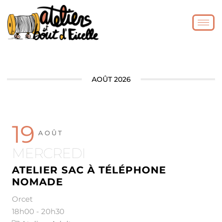
AOÛT 2026
19
AOÛT
MERCREDI
ATELIER SAC À TÉLÉPHONE
NOMADE
Orcet
18h00
-
20h30