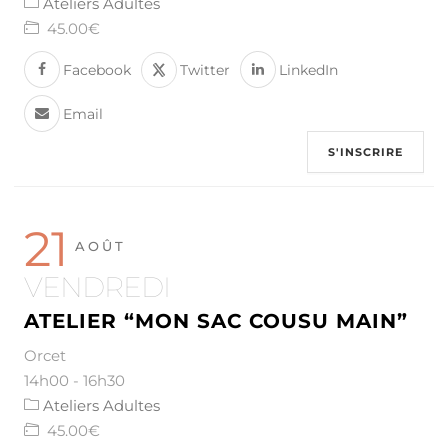
Ateliers Adultes
45.00€
Facebook
Twitter
LinkedIn
Email
S'INSCRIRE
21
AOÛT
VENDREDI
ATELIER “MON SAC COUSU MAIN”
Orcet
14h00
-
16h30
Ateliers Adultes
45.00€