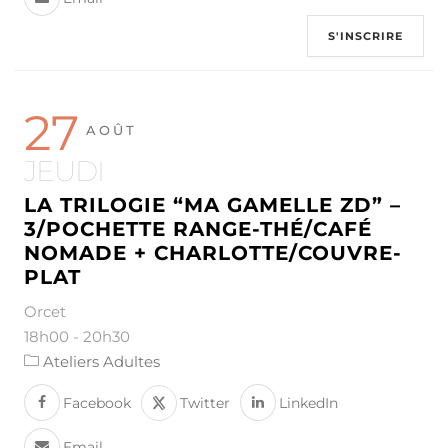
S'INSCRIRE
27
AOÛT
JEUDI
LA TRILOGIE “MA GAMELLE ZD” –
3/POCHETTE RANGE-THÉ/CAFÉ
NOMADE + CHARLOTTE/COUVRE-
PLAT
Orcet
18h00
-
20h30
Ateliers Adultes
Facebook
Twitter
LinkedIn
Email