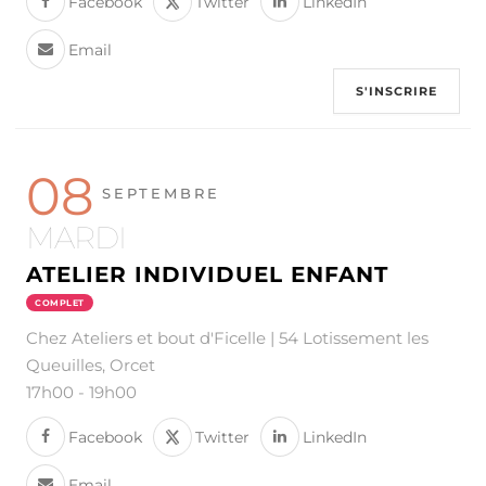
Facebook
Twitter
LinkedIn
Email
S'INSCRIRE
08
SEPTEMBRE
MARDI
ATELIER INDIVIDUEL ENFANT
COMPLET
Chez Ateliers et bout d'Ficelle | 54 Lotissement les
Queuilles, Orcet
17h00
-
19h00
Facebook
Twitter
LinkedIn
Email