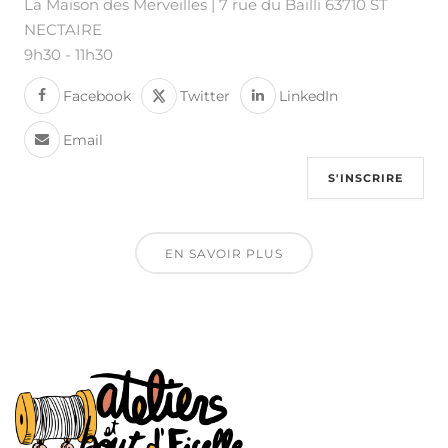
La Maison des Merveilles | 7 rue du Bailli 63710 ST
NECTAIRE
9h30
-
11h30
Facebook
Twitter
LinkedIn
Email
S'INSCRIRE
EN SAVOIR PLUS