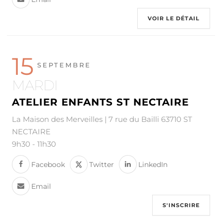
VOIR LE DÉTAIL
15
SEPTEMBRE
MARDI
ATELIER ENFANTS ST NECTAIRE
La Maison des Merveilles | 7 rue du Bailli 63710 ST
NECTAIRE
9h30
-
11h30
Facebook
Twitter
LinkedIn
Email
S'INSCRIRE