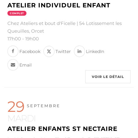
ATELIER INDIVIDUEL ENFANT
COMPLET
Chez Ateliers et bout d'Ficelle | 54 Lotissement les
Queuilles, Orcet
17h00
-
19h00
Facebook
Twitter
LinkedIn
Email
VOIR LE DÉTAIL
29
SEPTEMBRE
MARDI
ATELIER ENFANTS ST NECTAIRE