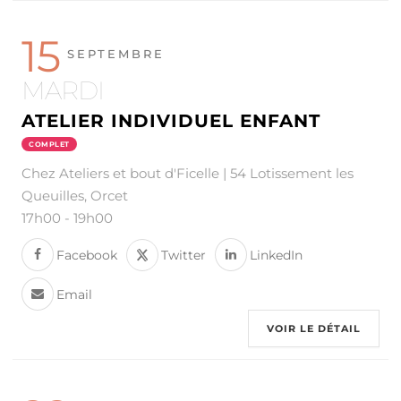
15
SEPTEMBRE
MARDI
ATELIER INDIVIDUEL ENFANT
COMPLET
Chez Ateliers et bout d'Ficelle | 54 Lotissement les
Queuilles, Orcet
17h00
-
19h00
Facebook
Twitter
LinkedIn
Email
VOIR LE DÉTAIL