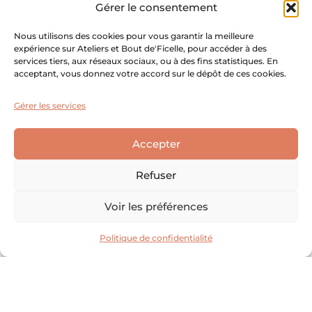
Gérer le consentement
Pour Enfants.
Nous utilisons des cookies pour vous garantir la meilleure
expérience sur Ateliers et Bout de'Ficelle, pour accéder à des
Pour Adultes.
services tiers, aux réseaux sociaux, ou à des fins statistiques. En
acceptant, vous donnez votre accord sur le dépôt de ces cookies.
Collectivité / Entreprise.
Stage vacances scolaires.
Gérer les services
Informations :
Accepter
Refuser
Mentions Légales.
Conditions Générales.
Voir les préférences
Politique de confidentialité.
Politique de confidentialité
Développé avec ♡ par Camille de The Women Hub.