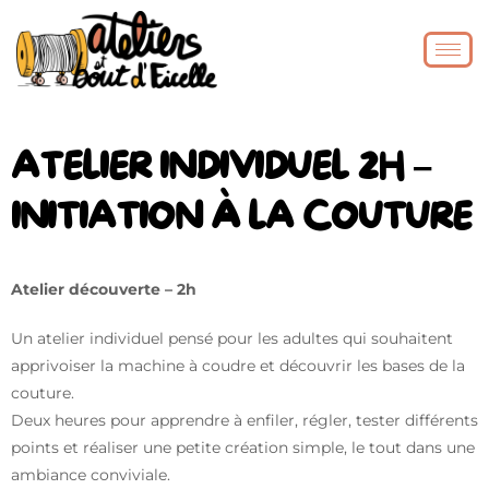
ATELIER INDIVIDUEL 2H –
INITIATION À LA COUTURE
Atelier découverte – 2h
Un atelier individuel pensé pour les adultes qui souhaitent
apprivoiser la machine à coudre et découvrir les bases de la
couture.
Deux heures pour apprendre à enfiler, régler, tester différents
points et réaliser une petite création simple, le tout dans une
ambiance conviviale.